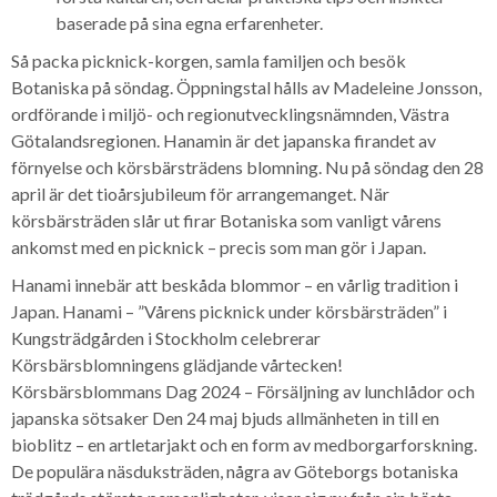
baserade på sina egna erfarenheter.
Så packa picknick-korgen, samla familjen och besök
Botaniska på söndag. Öppningstal hålls av Madeleine Jonsson,
ordförande i miljö- och regionutvecklingsnämnden, Västra
Götalandsregionen. Hanamin är det japanska firandet av
förnyelse och körsbärsträdens blomning. Nu på söndag den 28
april är det tioårsjubileum för arrangemanget. När
körsbärsträden slår ut firar Botaniska som vanligt vårens
ankomst med en picknick – precis som man gör i Japan.
Hanami innebär att beskåda blommor – en vårlig tradition i
Japan. Hanami – ”Vårens picknick under körsbärsträden” i
Kungsträdgården i Stockholm celebrerar
Körsbärsblomningens glädjande vårtecken!
Körsbärsblommans Dag 2024 – Försäljning av lunchlådor och
japanska sötsaker Den 24 maj bjuds allmänheten in till en
bioblitz – en artletarjakt och en form av medborgarforskning.
De populära näsduksträden, några av Göteborgs botaniska