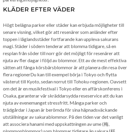
KLÄDER EFTER VÄDER
Högt belägna parker eller städer kan erbjuda möjligheter till
senare visning, vilket gör att resenärer som anländer efter
toppen i låglandsstäder fortfarande kan uppleva sakurans
magi. Städer i södern tenderar att blomma tidigare, så en
resplan från söder till norr gör det möjligt för resenärer att
njuta av fler dagar i följd av blommor. Ett av de mest effektiva
sätten att fånga körsbärsblommor är att planera din resa över
flera regionerDu kan till exempel börja i Tokyo och flytta
västerut till Kyoto, sedan norrut till Tohoku-regionen. Oavsett
om det är en musikfestival i Tokyo eller en affärskonferens i
Osaka, garanterar vår skräddarsydda reseservice att du kan
njuta av evenemanget stressfritt. Många parker och
trädgårdar i Japan är berömda för sina häpnadsväckande
utställningar av sakurablommor. På den tiden var det vanligt
att associera hanami med uppskattningen av ume (梅,
plommonblommor) som blommar tidigare än sakura (桜,