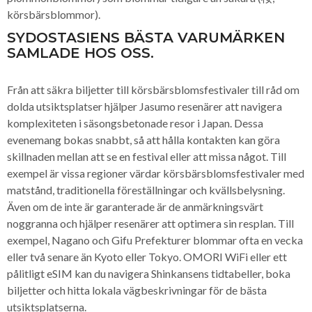
körsbärsblommor).
SYDOSTASIENS BÄSTA VARUMÄRKEN
SAMLADE HOS OSS.
Från att säkra biljetter till körsbärsblomsfestivaler till råd om
dolda utsiktsplatser hjälper Jasumo resenärer att navigera
komplexiteten i säsongsbetonade resor i Japan. Dessa
evenemang bokas snabbt, så att hålla kontakten kan göra
skillnaden mellan att se en festival eller att missa något. Till
exempel är vissa regioner värdar körsbärsblomsfestivaler med
matstånd, traditionella föreställningar och kvällsbelysning.
Även om de inte är garanterade är de anmärkningsvärt
noggranna och hjälper resenärer att optimera sin resplan. Till
exempel, Nagano och Gifu Prefekturer blommar ofta en vecka
eller två senare än Kyoto eller Tokyo. OMORI WiFi eller ett
pålitligt eSIM kan du navigera Shinkansens tidtabeller, boka
biljetter och hitta lokala vägbeskrivningar för de bästa
utsiktsplatserna.