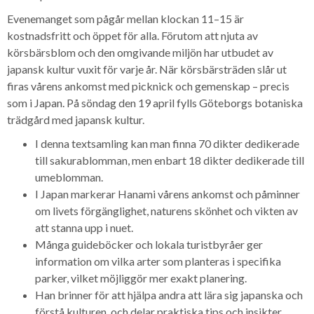
Evenemanget som pågår mellan klockan 11–15 är
kostnadsfritt och öppet för alla. Förutom att njuta av
körsbärsblom och den omgivande miljön har utbudet av
japansk kultur vuxit för varje år. När körsbärsträden slår ut
firas vårens ankomst med picknick och gemenskap – precis
som i Japan. På söndag den 19 april fylls Göteborgs botaniska
trädgård med japansk kultur.
I denna textsamling kan man finna 70 dikter dedikerade
till sakurablomman, men enbart 18 dikter dedikerade till
umeblomman.
I Japan markerar Hanami vårens ankomst och påminner
om livets förgänglighet, naturens skönhet och vikten av
att stanna upp i nuet.
Många guideböcker och lokala turistbyråer ger
information om vilka arter som planteras i specifika
parker, vilket möjliggör mer exakt planering.
Han brinner för att hjälpa andra att lära sig japanska och
förstå kulturen, och delar praktiska tips och insikter