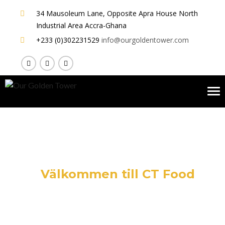
34 Mausoleum Lane, Opposite Apra House
North
Industrial Area Accra-Ghana
+233 (0)302231529
info@ourgoldentower.com
To
nav
Välkommen till CT Food