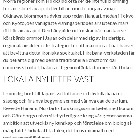
Norra regioner som Hokkaido ofta ser de inte full blomning
förrän i slutet av april eller till och med i början av maj.
Okinawa, blommorna dyker upp redan i januari, medan i Tokyo
och Kyoto, den vanligaste visningsperioden är slutet av mars
till början av april. Den här guiden utforskar när man kan se
körsbärsblommor i Japan och delar med sig av insidertips,
regionala insikter och strategier för att maximera dina chanser
att bevittna detta ikoniska spektakel. I ikebana-verkstaden får
du bekanta dig med denna traditionella konstform där
naturens skönhet, balans och genomtänkta former står i fokus.
LOKALA NYHETER VÄST
Dröm dig bort till Japans väldoftande och livfulla hanami-
säsong och fira nya begynnelser med vår nya eau de parfum,
Rêve de Hanami. Nu stärks forskningssamarbetet med honom
och Göteborgs universitet ytterligare kring vår gemensamma
ambition att utveckla ny kunskap och förståelse om biologisk
mångfald. Undvik att ta bilen, det finns minimalt med
parkeringsmöjligheter.