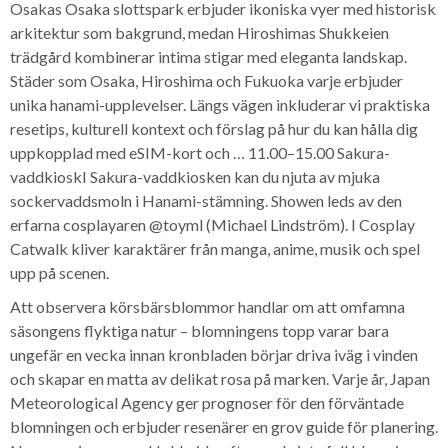
Osakas Osaka slottspark erbjuder ikoniska vyer med historisk
arkitektur som bakgrund, medan Hiroshimas Shukkeien
trädgård kombinerar intima stigar med eleganta landskap.
Städer som Osaka, Hiroshima och Fukuoka varje erbjuder
unika hanami-upplevelser. Längs vägen inkluderar vi praktiska
resetips, kulturell kontext och förslag på hur du kan hålla dig
uppkopplad med eSIM-kort och … 11.00–15.00 Sakura-
vaddkioskI Sakura-vaddkiosken kan du njuta av mjuka
sockervaddsmoln i Hanami-stämning. Showen leds av den
erfarna cosplayaren @toyml (Michael Lindström). I Cosplay
Catwalk kliver karaktärer från manga, anime, musik och spel
upp på scenen.
Att observera körsbärsblommor handlar om att omfamna
säsongens flyktiga natur – blomningens topp varar bara
ungefär en vecka innan kronbladen börjar driva iväg i vinden
och skapar en matta av delikat rosa på marken. Varje år, Japan
Meteorological Agency ger prognoser för den förväntade
blomningen och erbjuder resenärer en grov guide för planering.