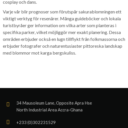
cosplay och dans.
Varje vår blir prognoser som förutspår sakurablomningen ett
viktigt verktyg för resenärer. Många guideböcker och lokala
turistbyråer ger information om vilka arter som planteras i
specifika parker, vilket möjliggör mer exakt planering. Dessa
områden erbjuder också en lugn tillflykt från folkmassorna och
erbjuder fotografer och naturentusiaster pittoreska landskap
med blommor mot karga bergskuliss.
34 Mausoleum Lane, Opposite Apra Hse
North Industrial Area Accra-Ghana
+233 (0)302231529