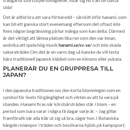
trädgårds största personligheter, visar sig nu från sin bästa
sida!
Det är alltid bra att vara förberedd – särskilt inför hanami, som
kan bli ett ganska stort evenemang eftersom det oftast inte
finns någon begränsning på hur många som kan delta. Därmed
är det viktigt att lämna platsen lika ren som den var innan,
undvika att spela hög musik
hanami.se/sv-se/
och inte skada
sakuraträden Om det är en varm dag så kanske du vill testa
bära traditionell japansk klädsel som en kimono eller yukata.
PLANERAR DU EN GRUPPRESA TILL
JAPAN?
I den japanska traditionen ses den korta blomningen som en
symbol för livets förgänglighet och vikten av att ta vara på
stunden. Hanami firas när körsbärsträden står i blom – en
period som bara varar i några få dagar varje år. – Jag gillar
framförallt när alla klär ut sig så bra, säger hon. I Botaniska
hängde rislampor i träden och besökarna bjöds på kampsport,