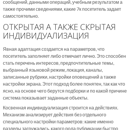
сообщений, данными операций, учебным результатом а
также прочими сведениями, какие 7к посетитель задает
самостоятельно.
ОТКРЫТАЯ А ТАКЖЕ СКРЫТАЯ
ИНДИВИДУАЛИЗАЦИЯ
Явная адаптация создается на параметров, что
посетитель заполняет либо отмечает лично. Это способен
стать перечень интересов, предпочтительные темы,
выбранный языковой режим, локация, каналы,
записанные рубрики, настройки оповещений а также
настройки экрана. Этот подход более понятен, так как что
ясно, на основе чего берутся подборки и по какой причине
система показывает заданные объекты.
Косвенная индивидуализация строится на действиях.
Механизм анализирует действия без отдельного
специального настройки параметров: какие именно
разделы загружались, какого рода публикации быстро