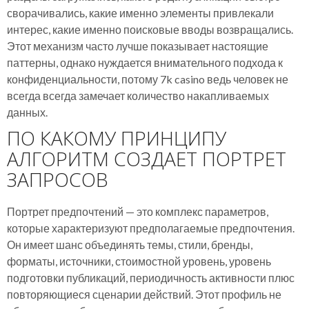
сворачивались, какие именно элементы привлекали
интерес, какие именно поисковые вводы возвращались.
Этот механизм часто лучше показывает настоящие
паттерны, однако нуждается внимательного подхода к
конфиденциальности, потому 7k casino ведь человек не
всегда всегда замечает количество накапливаемых
данных.
ПО КАКОМУ ПРИНЦИПУ
АЛГОРИТМ СОЗДАЕТ ПОРТРЕТ
ЗАПРОСОВ
Портрет предпочтений — это комплекс параметров,
которые характеризуют предполагаемые предпочтения.
Он имеет шанс объединять темы, стили, бренды,
форматы, источники, стоимостной уровень, уровень
подготовки публикаций, периодичность активности плюс
повторяющиеся сценарии действий. Этот профиль не