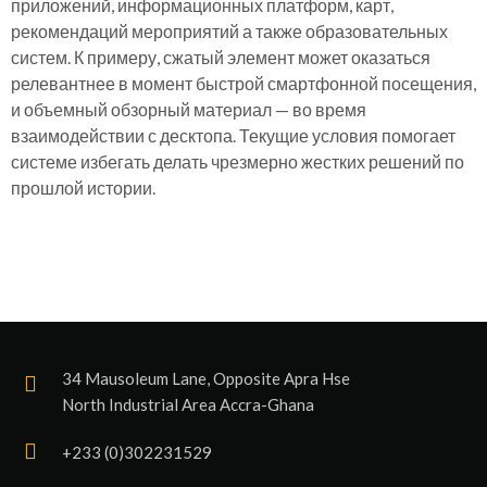
приложений, информационных платформ, карт,
рекомендаций мероприятий а также образовательных
систем. К примеру, сжатый элемент может оказаться
релевантнее в момент быстрой смартфонной посещения,
и объемный обзорный материал — во время
взаимодействии с десктопа. Текущие условия помогает
системе избегать делать чрезмерно жестких решений по
прошлой истории.
34 Mausoleum Lane, Opposite Apra Hse
North Industrial Area Accra-Ghana
+233 (0)302231529