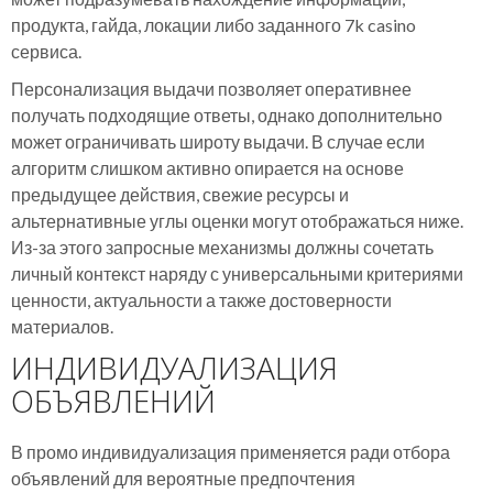
продукта, гайда, локации либо заданного 7k casino
сервиса.
Персонализация выдачи позволяет оперативнее
получать подходящие ответы, однако дополнительно
может ограничивать широту выдачи. В случае если
алгоритм слишком активно опирается на основе
предыдущее действия, свежие ресурсы и
альтернативные углы оценки могут отображаться ниже.
Из-за этого запросные механизмы должны сочетать
личный контекст наряду с универсальными критериями
ценности, актуальности а также достоверности
материалов.
ИНДИВИДУАЛИЗАЦИЯ
ОБЪЯВЛЕНИЙ
В промо индивидуализация применяется ради отбора
объявлений для вероятные предпочтения