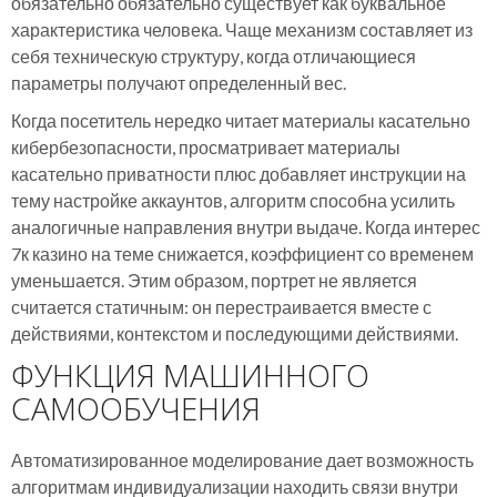
обязательно обязательно существует как буквальное
характеристика человека. Чаще механизм составляет из
себя техническую структуру, когда отличающиеся
параметры получают определенный вес.
Когда посетитель нередко читает материалы касательно
кибербезопасности, просматривает материалы
касательно приватности плюс добавляет инструкции на
тему настройке аккаунтов, алгоритм способна усилить
аналогичные направления внутри выдаче. Когда интерес
7к казино на теме снижается, коэффициент со временем
уменьшается. Этим образом, портрет не является
считается статичным: он перестраивается вместе с
действиями, контекстом и последующими действиями.
ФУНКЦИЯ МАШИННОГО
САМООБУЧЕНИЯ
Автоматизированное моделирование дает возможность
алгоритмам индивидуализации находить связи внутри