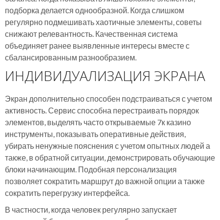
подборка делается однообразной. Когда слишком
регулярно подмешивать хаотичные элементы, советы
снижают релевантность. Качественная система
объединяет ранее выявленные интересы вместе с
сбалансированным разнообразием.
ИНДИВИДУАЛИЗАЦИЯ ЭКРАНА
Экран дополнительно способен подстраиваться с учетом
активность. Сервис способна перестраивать порядок
элементов, выделять часто открываемые 7к казино
инструменты, показывать оперативные действия,
убирать ненужные пояснения с учетом опытных людей а
также, в обратной ситуации, демонстрировать обучающие
блоки начинающим. Подобная персонализация
позволяет сократить маршрут до важной опции а также
сократить перегрузку интерфейса.
В частности, когда человек регулярно запускает