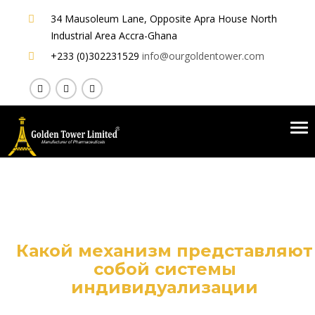
34 Mausoleum Lane, Opposite Apra House
North
Industrial Area Accra-Ghana
+233 (0)302231529
info@ourgoldentower.com
To
nav
Какой механизм представляют
собой системы
индивидуализации