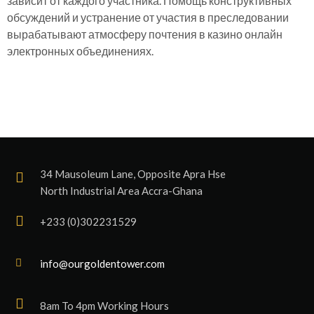
зависит от каждого участника. Помощь конструктивных
обсуждений и устранение от участия в преследовании
вырабатывают атмосферу почтения в казино онлайн
электронных объединениях.
34 Mausoleum Lane, Opposite Apra Hse
North Industrial Area Accra-Ghana
+233 (0)302231529
info@ourgoldentower.com
8am To 4pm Working Hours